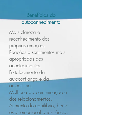
Benefícios do
autoconhecimento
Mais clareza e
reconhecimento das
próprias
emoções.
Reações e sentimentos mais
apropriadas aos
acontecimentos.
Fortalecimento da
autoconfiança e da
autoestima.
Melhoria da comunicação e
dos relacionamentos.
Aumento do equilíbrio, bem-
estar emocional e resiliência.