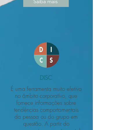
Saiba mais
DISC
É uma ferramenta muito efetiva
no âmbito corporativo, que
fornece informações sobre
tendências comportamentais
da pessoa ou do grupo em
questão. A partir do