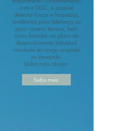
mapeamento comportamental
com o DISC, é possível
detectar forças e fraquezas,
tendências para liderança ou
para carreira técnica, bem
como formular um plano de
desenvolvimento individual
vinculado ao cargo ocupado
ou desejado.
Saiba mais abaixo.
Saiba mais